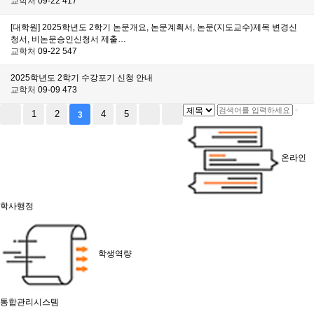
교학처
09-22
417
[대학원] 2025학년도 2학기 논문개요, 논문계획서, 논문(지도교수)제목 변경신
청서, 비논문승인신청서 제출…
교학처
09-22
547
2025학년도 2학기 수강포기 신청 안내
교학처
09-09
473
1
2
4
5
3
온라인
학사행정
학생역량
통합관리시스템