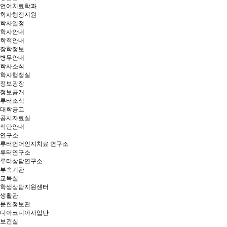
언어치료학과
학사행정지원
학사일정
학사안내
학적안내
장학정보
병무안내
학사소식
학사행정실
정보광장
정보공개
루터소식
대학공고
공시자료실
식단안내
연구소
루터언어인지치료 연구소
루터연구소
루터상담연구소
부속기관
교목실
학생상담지원센터
생활관
문헌정보관
디아코니아사업단
보건실