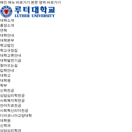
메인 메뉴 바로가기
본문 영역 바로가기
대학소개
총장소개
연혁
대학안내
대학본부
학교법인
학교규정집
대학교류안내
대학발전기금
찾아오는길
입학안내
대학교
대학원
학부
신학전공
상담심리학전공
사회복지학전공
언어치료전공
사회혁신리더전공
디아코니아교양대학
대학원
신학과
상담심리학과