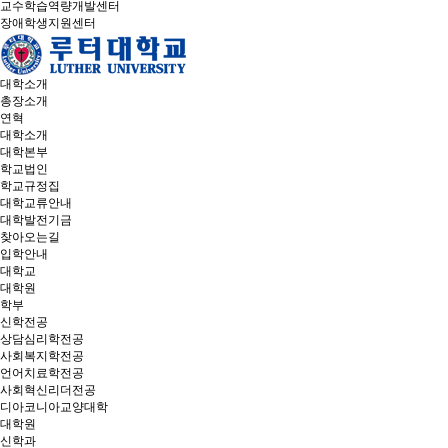
교수학습역량개발센터
장애학생지원센터
대학소개
총장소개
연혁
대학소개
대학본부
학교법인
학교규정집
대학교류안내
대학발전기금
찾아오는길
입학안내
대학교
대학원
학부
신학전공
상담심리학전공
사회복지학전공
언어치료학전공
사회혁신리더전공
디아코니아교양대학
대학원
신학과