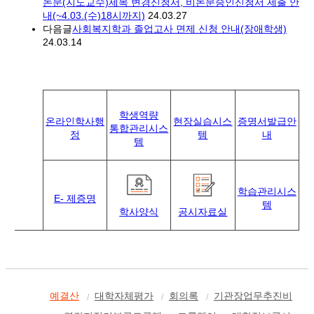
논문(지도교수)제목 변경신청서, 비논문승인신청서 제출 안
내(~4.03.(수)18시까지)
24.03.27
다음글
사회복지학과 졸업고사 면제 신청 안내(장애학생)
24.03.14
학생역량
온라인학사행
현장실습시스
증명서발급안
통합관리시스
정
템
내
템
학습관리시스
E- 제증명
템
학사양식
공시자료실
예결산
대학자체평가
회의록
기관장업무추진비