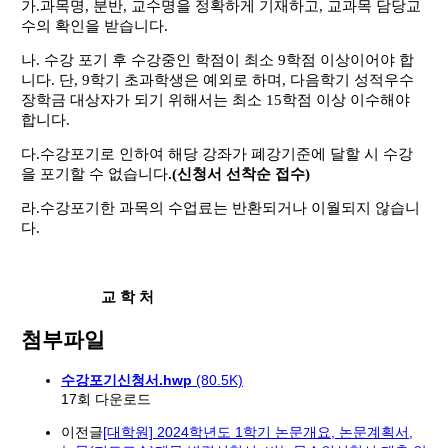
가
.
과목명
,
분반
,
교수명을 정확하게 기재하고
,
교과목 담당교
수의 확인을 받습니다
.
나
.
수강 포기 후 수강중인 학점이 최소
9
학점 이상이어야 합
니다
.
단
, 9
학기 초과학생은 예외로 하며
,
다음학기 성적우수
장학금 대상자가 되기 위해서는 최소
15
학점 이상 이수해야
합니다
.
다
.
수강포기로 인하여 해당 강좌가 폐강기준에 달할 시 수강
을 포기할 수 없습니다
.(
신청서 선착순 접수
)
라
.
수강포기한 과목의 수업료는 반환되거나 이월되지 않습니
다
.
교 학 처
첨부파일
수강포기신청서.hwp
(80.5K)
17회 다운로드
이전글
[대학원] 2024학년도 1학기 논문개요, 논문계획서,