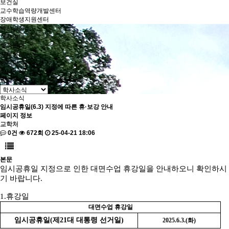
보건실
교수학습역량개발센터
장애학생지원센터
학사일정
학사안내
학적안내
장학정보
병무안내
학사소식
학사행정자료
학사소식
임시공휴일(6.3) 지정에 따른 휴·보강 안내
페이지 정보
교학처
0건
672회
25-04-21 18:06
본문
임시공휴일 지정으로 인한 대면수업 휴강일을 안내하오니 확인하시
기 바랍니다
.
1.
휴강일
대면수업 휴강일
임시공휴일
(
제
21
대 대통령 선거일
)
2025.6.3.(
화
)