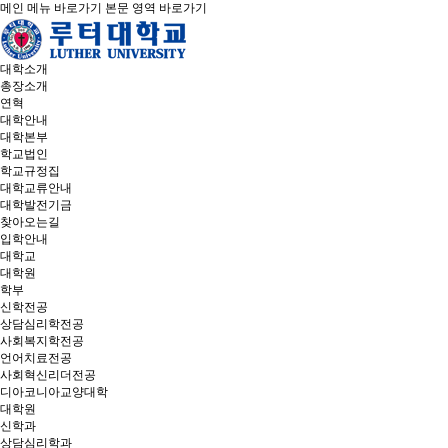
메인 메뉴 바로가기
본문 영역 바로가기
대학소개
총장소개
연혁
대학안내
대학본부
학교법인
학교규정집
대학교류안내
대학발전기금
찾아오는길
입학안내
대학교
대학원
학부
신학전공
상담심리학전공
사회복지학전공
언어치료전공
사회혁신리더전공
디아코니아교양대학
대학원
신학과
상담심리학과