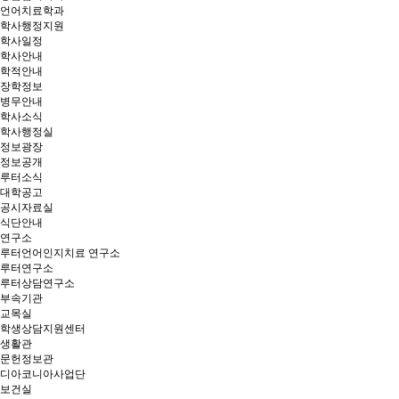
언어치료학과
학사행정지원
학사일정
학사안내
학적안내
장학정보
병무안내
학사소식
학사행정실
정보광장
정보공개
루터소식
대학공고
공시자료실
식단안내
연구소
루터언어인지치료 연구소
루터연구소
루터상담연구소
부속기관
교목실
학생상담지원센터
생활관
문헌정보관
디아코니아사업단
보건실