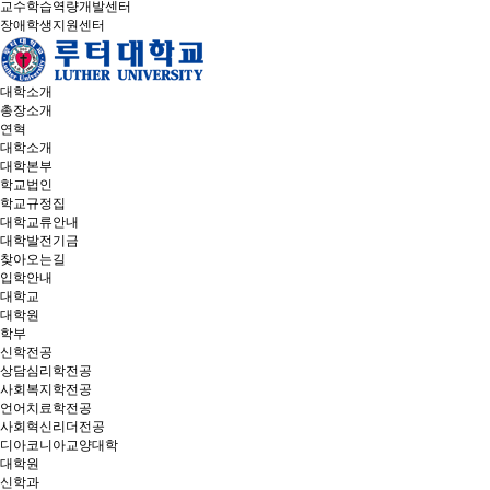
교수학습역량개발센터
장애학생지원센터
대학소개
총장소개
연혁
대학소개
대학본부
학교법인
학교규정집
대학교류안내
대학발전기금
찾아오는길
입학안내
대학교
대학원
학부
신학전공
상담심리학전공
사회복지학전공
언어치료학전공
사회혁신리더전공
디아코니아교양대학
대학원
신학과