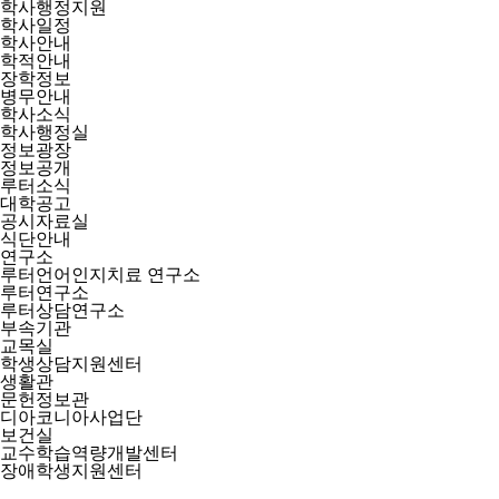
학사행정지원
학사일정
학사안내
학적안내
장학정보
병무안내
학사소식
학사행정실
정보광장
정보공개
루터소식
대학공고
공시자료실
식단안내
연구소
루터언어인지치료 연구소
루터연구소
루터상담연구소
부속기관
교목실
학생상담지원센터
생활관
문헌정보관
디아코니아사업단
보건실
교수학습역량개발센터
장애학생지원센터