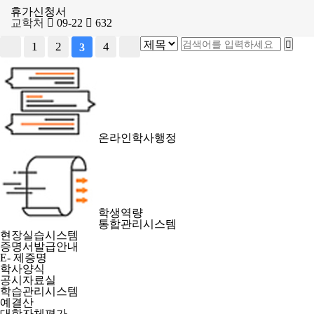
휴가신청서
교학처
09-22
632
1
2
4
3
온라인학사행정
학생역량
통합관리시스템
현장실습시스템
증명서발급안내
E- 제증명
학사양식
공시자료실
학습관리시스템
예결산
대학자체평가