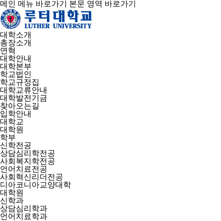
메인 메뉴 바로가기
본문 영역 바로가기
대학소개
총장소개
연혁
대학안내
대학본부
학교법인
학교규정집
대학교류안내
대학발전기금
찾아오는길
입학안내
대학교
대학원
학부
신학전공
상담심리학전공
사회복지학전공
언어치료전공
사회혁신리더전공
디아코니아교양대학
대학원
신학과
상담심리학과
언어치료학과