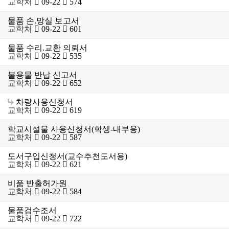
교학처
09-22
574
물품 손.망실 보고서
교학처
09-22
601
물품 수리.교환 의뢰서
교학처
09-22
535
불용물 반납 신고서
교학처
09-22
652
차량사용신청서
교학처
09-22
619
학교시설물 사용신청서(학생-내부용)
교학처
09-22
587
도서구입신청서(교수추천도서용)
교학처
09-22
621
비품 반출허가원
교학처
09-22
584
물품검수조서
교학처
09-22
722