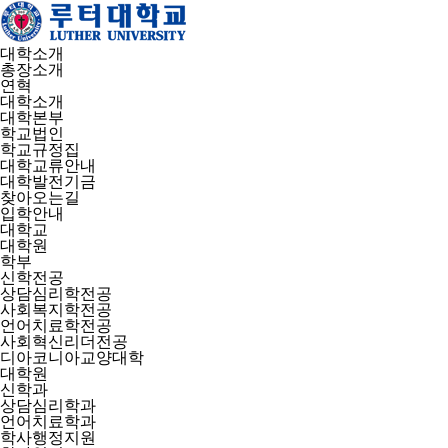
대학소개
총장소개
연혁
대학소개
대학본부
학교법인
학교규정집
대학교류안내
대학발전기금
찾아오는길
입학안내
대학교
대학원
학부
신학전공
상담심리학전공
사회복지학전공
언어치료학전공
사회혁신리더전공
디아코니아교양대학
대학원
신학과
상담심리학과
언어치료학과
학사행정지원