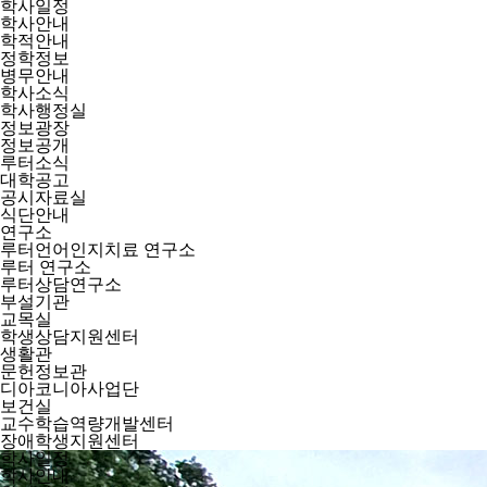
학사일정
학사안내
학적안내
정학정보
병무안내
학사소식
학사행정실
정보광장
정보공개
루터소식
대학공고
공시자료실
식단안내
연구소
루터언어인지치료 연구소
루터 연구소
루터상담연구소
부설기관
교목실
학생상담지원센터
생활관
문헌정보관
디아코니아사업단
보건실
교수학습역량개발센터
장애학생지원센터
학사일정
학사안내