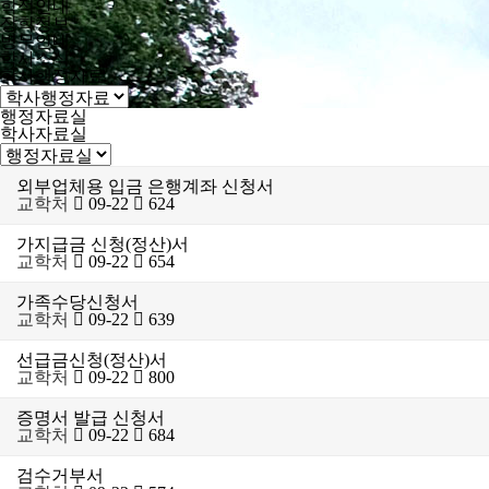
학적안내
장학정보
병무안내
학사소식
학사행정자료
행정자료실
학사자료실
외부업체용 입금 은행계좌 신청서
교학처
09-22
624
가지급금 신청(정산)서
교학처
09-22
654
가족수당신청서
교학처
09-22
639
선급금신청(정산)서
교학처
09-22
800
증명서 발급 신청서
교학처
09-22
684
검수거부서