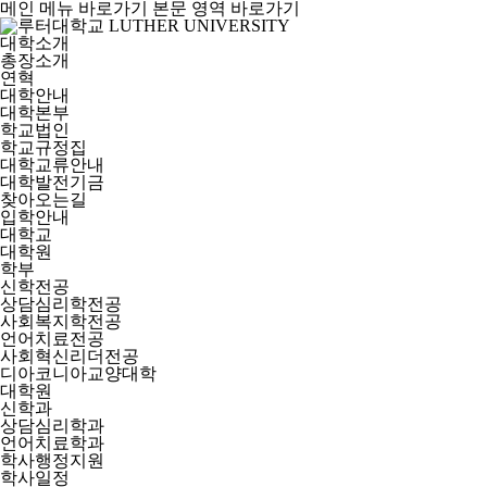
메인 메뉴 바로가기
본문 영역 바로가기
대학소개
총장소개
연혁
대학안내
대학본부
학교법인
학교규정집
대학교류안내
대학발전기금
찾아오는길
입학안내
대학교
대학원
학부
신학전공
상담심리학전공
사회복지학전공
언어치료전공
사회혁신리더전공
디아코니아교양대학
대학원
신학과
상담심리학과
언어치료학과
학사행정지원
학사일정