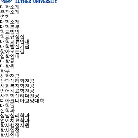
대학소개
총장소개
연혁
대학소개
대학본부
학교법인
학교규정집
대학교류안내
대학발전기금
찾아오는길
입학안내
대학교
대학원
학부
신학전공
상담심리학전공
사회복지학전공
언어치료학전공
사회혁신리더전공
디아코니아교양대학
대학원
신학과
상담심리학과
언어치료학과
학사행정지원
학사일정
학사안내