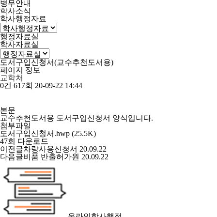
병무안내
학사소식
학사행정자료
행정자료실
학사자료실
도서구입신청서(교수추천도서용)
페이지 정보
교학처
0건
617회
20-09-22 14:44
본문
교수추천도서용 도서구입신청서 양식입니다.
첨부파일
도서구입신청서.hwp
(25.5K)
47회 다운로드
이전글
차량사용신청서
20.09.22
다음글
비품 반출허가원
20.09.22
온라인학사행정