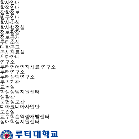
학사안내
학적안내
장학정보
병무안내
학사소식
학사행정실
정보광장
정보공개
루터소식
대학공고
공시자료실
식단안내
연구소
루터언어인지치료 연구소
루터연구소
루터상담연구소
부속기관
교목실
학생상담지원센터
생활관
문헌정보관
디아코니아사업단
보건실
교수학습역량개발센터
장애학생지원센터