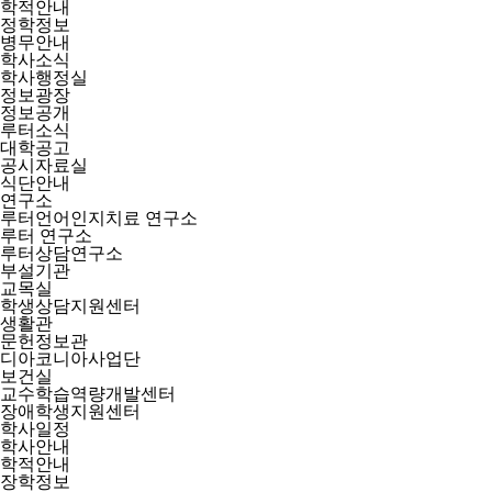
학적안내
정학정보
병무안내
학사소식
학사행정실
정보광장
정보공개
루터소식
대학공고
공시자료실
식단안내
연구소
루터언어인지치료 연구소
루터 연구소
루터상담연구소
부설기관
교목실
학생상담지원센터
생활관
문헌정보관
디아코니아사업단
보건실
교수학습역량개발센터
장애학생지원센터
학사일정
학사안내
학적안내
장학정보