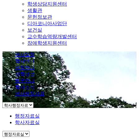
학생상담지원센터
생활관
문헌정보관
디아코니아사업단
보건실
교수학습역량개발센터
장애학생지원센터
학사일정
학사안내
학적안내
장학정보
병무안내
학사소식
학사행정자료
행정자료실
학사자료실