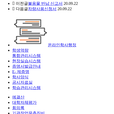
이전글
불용물 반납 신고서
20.09.22
다음글
차량사용신청서
20.09.22
온라인학사행정
학생역량
통합관리시스템
현장실습시스템
증명서발급안내
E- 제증명
학사양식
공시자료실
학습관리시스템
예결산
대학자체평가
회의록
기관장업무추진비