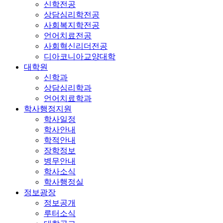
신학전공
상담심리학전공
사회복지학전공
언어치료전공
사회혁신리더전공
디아코니아교양대학
대학원
신학과
상담심리학과
언어치료학과
학사행정지원
학사일정
학사안내
학적안내
장학정보
병무안내
학사소식
학사행정실
정보광장
정보공개
루터소식