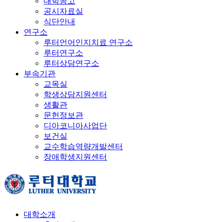
대학공고
공시자료실
식단안내
연구소
루터언어인지치료 연구소
루터연구소
루터상담연구소
부속기관
교목실
학생상담지원센터
생활관
문헌정보관
디아코니아사업단
보건실
교수학습역량개발센터
장애학생지원센터
대학소개