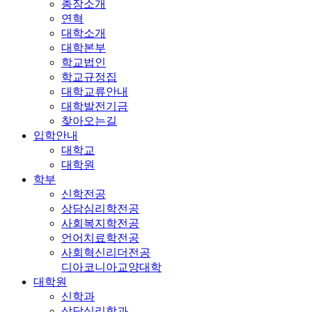
총장소개
연혁
대학소개
대학본부
학교법인
학교규정집
대학교류안내
대학발전기금
찾아오는길
입학안내
대학교
대학원
학부
신학전공
상담심리학전공
사회복지학전공
언어치료학전공
사회혁신리더전공
디아코니아교양대학
대학원
신학과
상담심리학과