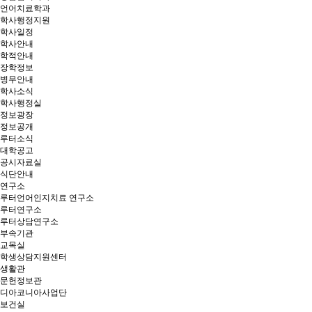
언어치료학과
학사행정지원
학사일정
학사안내
학적안내
장학정보
병무안내
학사소식
학사행정실
정보광장
정보공개
루터소식
대학공고
공시자료실
식단안내
연구소
루터언어인지치료 연구소
루터연구소
루터상담연구소
부속기관
교목실
학생상담지원센터
생활관
문헌정보관
디아코니아사업단
보건실