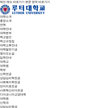
메인 메뉴 바로가기
본문 영역 바로가기
대학소개
총장소개
연혁
대학안내
대학본부
학교법인
학교규정집
대학교류안내
대학발전기금
찾아오는길
입학안내
대학교
대학원
학부
신학전공
상담심리학전공
사회복지학전공
언어치료전공
사회혁신리더전공
디아코니아교양대학
대학원
신학과
상담심리학과