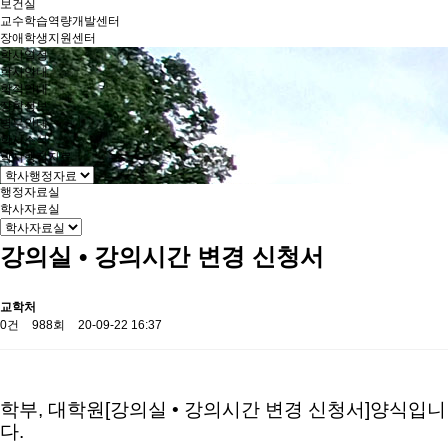
보건실
교수학습역량개발센터
장애학생지원센터
학사일정
학사안내
학적안내
장학정보
병무안내
학사소식
학사행정자료
행정자료실
학사자료실
강의실 • 강의시간 변경 신청서
교학처
0건
988회
20-09-22 16:37
학부, 대학원[강의실 • 강의시간 변경 신청서]양식입니
다.