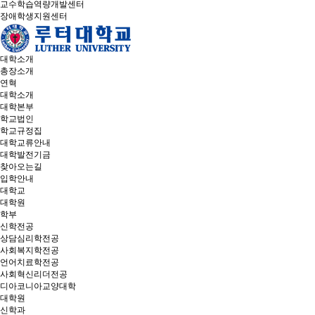
교수학습역량개발센터
장애학생지원센터
대학소개
총장소개
연혁
대학소개
대학본부
학교법인
학교규정집
대학교류안내
대학발전기금
찾아오는길
입학안내
대학교
대학원
학부
신학전공
상담심리학전공
사회복지학전공
언어치료학전공
사회혁신리더전공
디아코니아교양대학
대학원
신학과