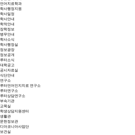
언어치료학과
학사행정지원
학사일정
학사안내
학적안내
장학정보
병무안내
학사소식
학사행정실
정보광장
정보공개
루터소식
대학공고
공시자료실
식단안내
연구소
루터언어인지치료 연구소
루터연구소
루터상담연구소
부속기관
교목실
학생상담지원센터
생활관
문헌정보관
디아코니아사업단
보건실