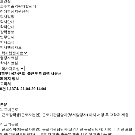
보건실
교수학습역량개발센터
장애학생지원센터
학사일정
학사안내
학적안내
장학정보
병무안내
학사소식
학사행정자료
행정자료실
학사자료실
[학부] 국가근로_출근부 미입력 사유서
페이지 정보
교학처
0건
1,137회
21-04-29 14:04
본문
1. 교내근로
근로장학생(근로자본인), 근로기관담당자(부서담당자) 까지 서명 후 교학처 제출
2. 교외근로
근로장학생(근로자본인), 근로기관담당자(교외기관 근로담당자) 서명 → 기관 포탈
입력(기관근로담당자) → 교학처 제출(출근부 제출 시 같이 제출가능함)