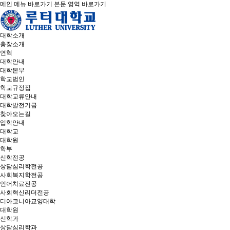
메인 메뉴 바로가기
본문 영역 바로가기
대학소개
총장소개
연혁
대학안내
대학본부
학교법인
학교규정집
대학교류안내
대학발전기금
찾아오는길
입학안내
대학교
대학원
학부
신학전공
상담심리학전공
사회복지학전공
언어치료전공
사회혁신리더전공
디아코니아교양대학
대학원
신학과
상담심리학과