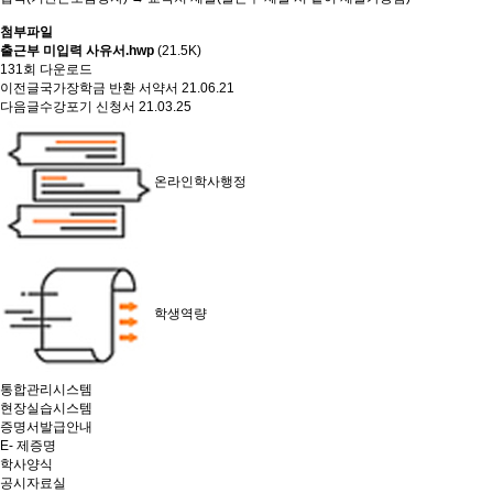
첨부파일
출근부 미입력 사유서.hwp
(21.5K)
131회 다운로드
이전글
국가장학금 반환 서약서
21.06.21
다음글
수강포기 신청서
21.03.25
온라인학사행정
학생역량
통합관리시스템
현장실습시스템
증명서발급안내
E- 제증명
학사양식
공시자료실