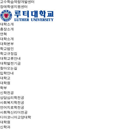
교수학습역량개발센터
장애학생지원센터
대학소개
총장소개
연혁
대학소개
대학본부
학교법인
학교규정집
대학교류안내
대학발전기금
찾아오는길
입학안내
대학교
대학원
학부
신학전공
상담심리학전공
사회복지학전공
언어치료학전공
사회혁신리더전공
디아코니아교양대학
대학원
신학과