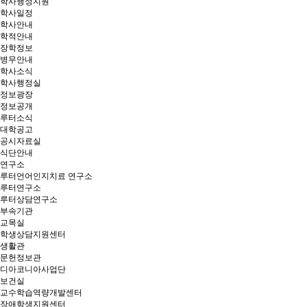
학사행정지원
학사일정
학사안내
학적안내
장학정보
병무안내
학사소식
학사행정실
정보광장
정보공개
루터소식
대학공고
공시자료실
식단안내
연구소
루터언어인지치료 연구소
루터연구소
루터상담연구소
부속기관
교목실
학생상담지원센터
생활관
문헌정보관
디아코니아사업단
보건실
교수학습역량개발센터
장애학생지원센터