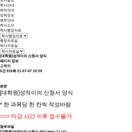
학사일정
학사안내
학적안내
장학정보
병무안내
학사소식
학사행정자료
행정자료실
학사자료실
[대학원]성적이의 신청서 양식
페이지 정보
교학처
0건
916회
21-07-07 10:59
본문
[대학원]성적이의 신청서 양식
* 한 과목당 한 칸씩 작성바람
==> 마감 시간 이후 접수불가
첨부파일
[대학원]성적이의 신청서 양식.hwp
(34.5K)