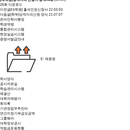
26회 다운로드
이전글
[대학원] 출석인정신청서
22.03.03
다음글
[학부]성적이의신청 양식
21.07.07
온라인학사행정
학생역량
통합관리시스템
현장실습시스템
증명서발급안내
E- 제증명
학사양식
공시자료실
학습관리시스템
예결산
대학자체평가
회의록
기관장업무추진비
연간지정기부금모금액
그룹웨어
대학정보공시
적립금운용현황