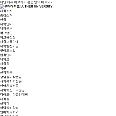
메인 메뉴 바로가기
본문 영역 바로가기
대학소개
총장소개
연혁
대학안내
대학본부
학교법인
학교규정집
대학교류안내
대학발전기금
찾아오는길
입학안내
대학교
대학원
학부
신학전공
상담심리학전공
사회복지학전공
언어치료전공
사회혁신리더전공
디아코니아교양대학
대학원
신학과
상담심리학과
언어치료학과