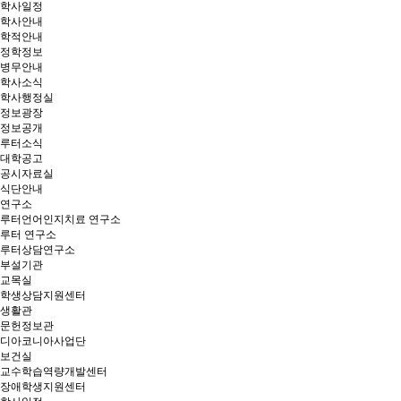
학사일정
학사안내
학적안내
정학정보
병무안내
학사소식
학사행정실
정보광장
정보공개
루터소식
대학공고
공시자료실
식단안내
연구소
루터언어인지치료 연구소
루터 연구소
루터상담연구소
부설기관
교목실
학생상담지원센터
생활관
문헌정보관
디아코니아사업단
보건실
교수학습역량개발센터
장애학생지원센터