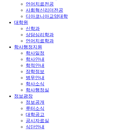
언어치료전공
사회혁신리더전공
디아코니아교양대학
대학원
신학과
상담심리학과
언어치료학과
학사행정지원
학사일정
학사안내
학적안내
장학정보
병무안내
학사소식
학사행정실
정보광장
정보공개
루터소식
대학공고
공시자료실
식단안내