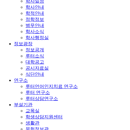
학사일정
학사안내
학적안내
정학정보
병무안내
학사소식
학사행정실
정보광장
정보공개
루터소식
대학공고
공시자료실
식단안내
연구소
루터언어인지치료 연구소
루터 연구소
루터상담연구소
부설기관
교목실
학생상담지원센터
생활관
문헌정보관