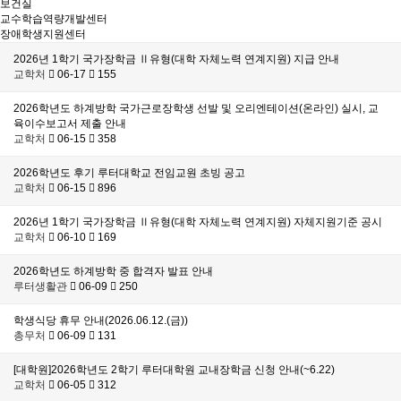
보건실
교수학습역량개발센터
장애학생지원센터
2026년 1학기 국가장학금 Ⅱ유형(대학 자체노력 연계지원) 지급 안내
교학처
06-17
155
2026학년도 하계방학 국가근로장학생 선발 및 오리엔테이션(온라인) 실시, 교
육이수보고서 제출 안내
교학처
06-15
358
2026학년도 후기 루터대학교 전임교원 초빙 공고
교학처
06-15
896
2026년 1학기 국가장학금 Ⅱ유형(대학 자체노력 연계지원) 자체지원기준 공시
교학처
06-10
169
2026학년도 하계방학 중 합격자 발표 안내
루터생활관
06-09
250
학생식당 휴무 안내(2026.06.12.(금))
총무처
06-09
131
[대학원]2026학년도 2학기 루터대학원 교내장학금 신청 안내(~6.22)
교학처
06-05
312