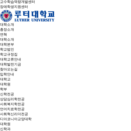
교수학습역량개발센터
장애학생지원센터
대학소개
총장소개
연혁
대학소개
대학본부
학교법인
학교규정집
대학교류안내
대학발전기금
찾아오는길
입학안내
대학교
대학원
학부
신학전공
상담심리학전공
사회복지학전공
언어치료학전공
사회혁신리더전공
디아코니아교양대학
대학원
신학과