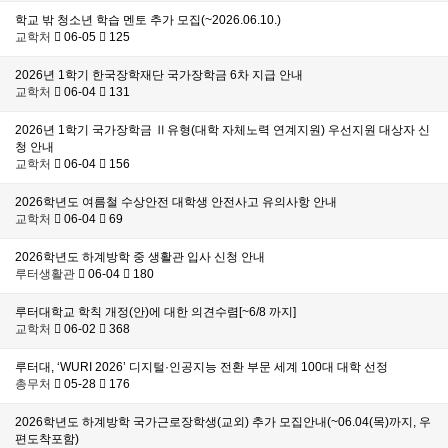
학교 밖 청소년 학습 멘토 추가 모집(~2026.06.10.)
교학처
06-05
125
2026년 1학기 한국장학재단 국가장학금 6차 지급 안내
교학처
06-04
131
2026년 1학기 국가장학금 Ⅱ유형(대학 자체노력 연계지원) 우선지원 대상자 신
청 안내
교학처
06-04
156
2026학년도 여름철 수상안전 대학생 안전사고 유의사항 안내
교학처
06-04
69
2026학년도 하계방학 중 생활관 입사 신청 안내
루터생활관
06-04
180
루터대학교 학칙 개정(안)에 대한 의견수렴[~6/8 까지]
교학처
06-02
368
루터대, ‘WURI 2026’ 디지털·인공지능 전환 부문 세계 100대 대학 선정
총무처
05-28
176
2026학년도 하계방학 국가근로장학생(교외) 추가 모집안내(~06.04(목)까지, 우
편도착포함)