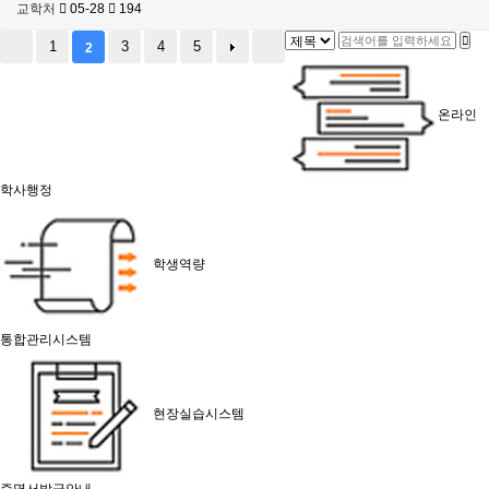
교학처
05-28
194
1
3
4
5
2
온라인
학사행정
학생역량
통합관리시스템
현장실습시스템