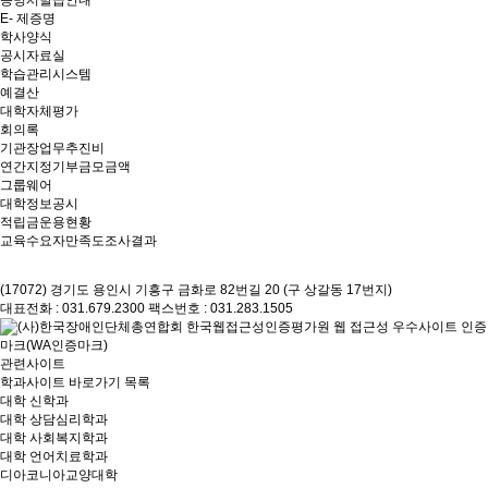
증명서발급안내
E- 제증명
학사양식
공시자료실
학습관리시스템
예결산
대학자체평가
회의록
기관장업무추진비
연간지정기부금모금액
그룹웨어
대학정보공시
적립금운용현황
교육수요자만족도조사결과
(17072) 경기도 용인시 기흥구 금화로 82번길 20 (구 상갈동 17번지)
대표전화 : 031.679.2300
팩스번호 : 031.283.1505
관련사이트
학과사이트 바로가기 목록
대학 신학과
대학 상담심리학과
대학 사회복지학과
대학 언어치료학과
디아코니아교양대학