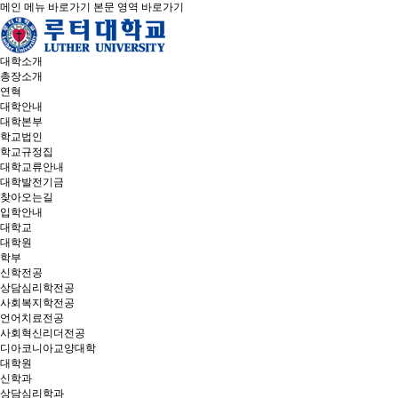
메인 메뉴 바로가기
본문 영역 바로가기
대학소개
총장소개
연혁
대학안내
대학본부
학교법인
학교규정집
대학교류안내
대학발전기금
찾아오는길
입학안내
대학교
대학원
학부
신학전공
상담심리학전공
사회복지학전공
언어치료전공
사회혁신리더전공
디아코니아교양대학
대학원
신학과
상담심리학과