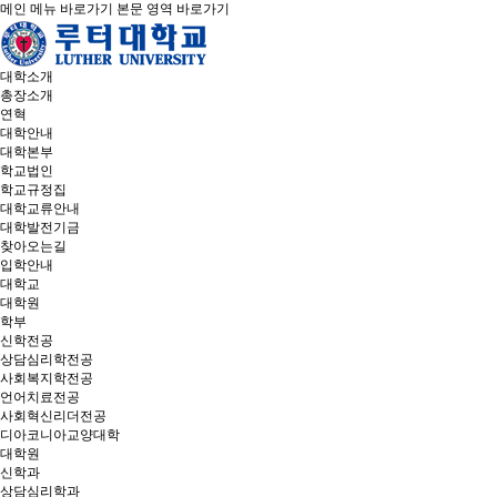
메인 메뉴 바로가기
본문 영역 바로가기
대학소개
총장소개
연혁
대학안내
대학본부
학교법인
학교규정집
대학교류안내
대학발전기금
찾아오는길
입학안내
대학교
대학원
학부
신학전공
상담심리학전공
사회복지학전공
언어치료전공
사회혁신리더전공
디아코니아교양대학
대학원
신학과
상담심리학과