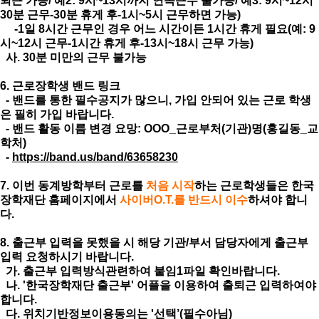
퇴근 가능/ 예2: 9시~13시까지 연속근무 불가능/ 예3: 9시~12시
30분 근무-30분 휴게 후-1시~5시 근무하면 가능)
-1일 8시간 근무인 경우 어느 시간이든 1시간 휴게 필요(예: 9
시~12시 근무-1시간 휴게 후-13시~18시 근무 가능)
사. 30분 미만의 근무 불가능
6. 근로장학생 밴드 링크
- 밴드를 통한 필수공지가 많으니, 가입 안되어 있는 근로 학생
은 필히 가입 바랍니다.
- 밴드 활동 이름 변경 요망: OOO_근로부처(기관)명(홍길동_교
학처)
-
https://band.us/band/63658230
7. 이번 동계방학부터 근로를
처음 시작
하는 근로학생들은 한국
장학재단 홈페이지에서
사이버O.T.를 반드시 이수
하셔야 합니
다.
8. 출근부 입력을 못했을 시 해당 기관/부서 담당자에게 출근부
입력 요청하시기 바랍니다.
가. 출근부 입력방식관련하여 붙임1파일 확인바랍니다.
나. '한국장학재단 출근부' 어플을 이용하여 출퇴근 입력하여야
합니다.
다. 위치기반정보이용동의는 '선택’(필수아님)