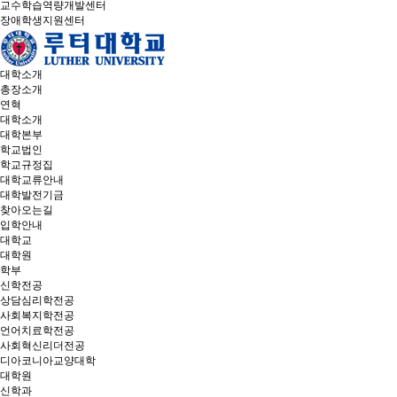
교수학습역량개발센터
장애학생지원센터
대학소개
총장소개
연혁
대학소개
대학본부
학교법인
학교규정집
대학교류안내
대학발전기금
찾아오는길
입학안내
대학교
대학원
학부
신학전공
상담심리학전공
사회복지학전공
언어치료학전공
사회혁신리더전공
디아코니아교양대학
대학원
신학과