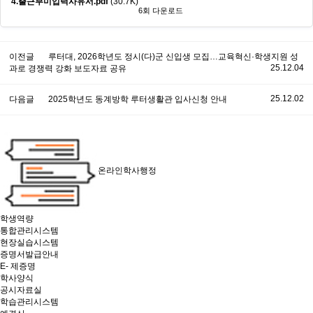
4.출근부미입력사유서.pdf
(30.7K)
6회 다운로드
이전글
루터대, 2026학년도 정시(다)군 신입생 모집…교육혁신·학생지원 성
25.12.04
과로 경쟁력 강화 보도자료 공유
25.12.02
다음글
2025학년도 동계방학 루터생활관 입사신청 안내
온라인학사행정
학생역량
통합관리시스템
현장실습시스템
증명서발급안내
E- 제증명
학사양식
공시자료실
학습관리시스템