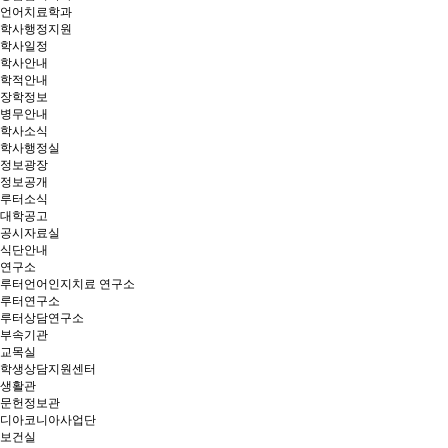
언어치료학과
학사행정지원
학사일정
학사안내
학적안내
장학정보
병무안내
학사소식
학사행정실
정보광장
정보공개
루터소식
대학공고
공시자료실
식단안내
연구소
루터언어인지치료 연구소
루터연구소
루터상담연구소
부속기관
교목실
학생상담지원센터
생활관
문헌정보관
디아코니아사업단
보건실