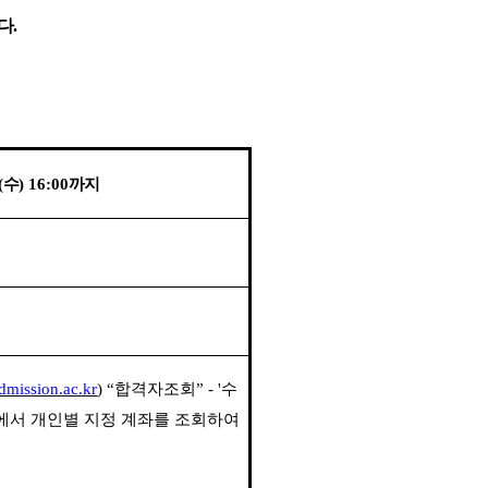
다
.
(
수
) 16:00
까지
admission.ac.kr
)
“
합격자조회
”
- '
수
에서 개인별 지정 계좌를 조회하여