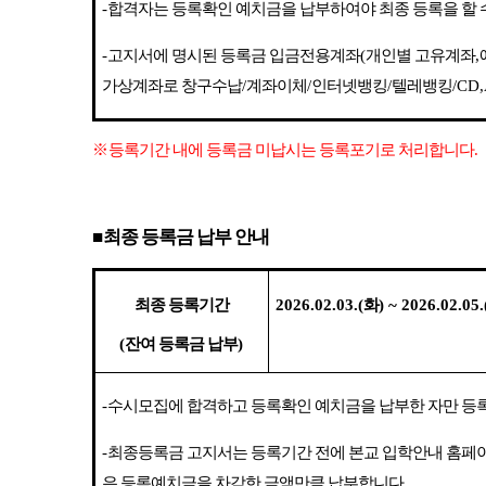
-
합격자는 등록확인 예치금을 납부하여야 최종 등록을 할 
-
고지서에 명시된 등록금 입금전용계좌
(
개인별 고유계좌
,
가상계좌로 창구수납
/
계좌이체
/
인터넷뱅킹
/
텔레뱅킹
/CD
※
등록기간 내에 등록금 미납시는 등록포기로 처리합니다
.
■
최종 등록금 납부 안내
최종 등록기간
2026.02.03.(
화
) ~ 2026.02.05.
(
잔여 등록금 납부
)
-
수시모집에 합격하고 등록확인 예치금을 납부한 자만 등
-
최종등록금 고지서는 등록기간 전에 본교 입학안내 홈페
은 등록예치금을 차감한 금액만큼 납부합니다
.