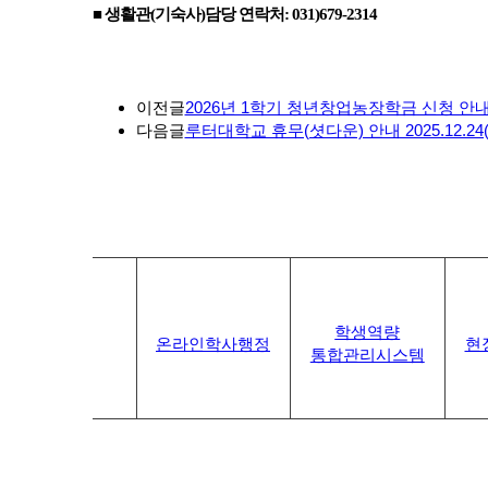
■ 생활관(기숙사)담당 연락처: 031)679-2314
이전글
2026년 1학기 청년창업농장학금 신청 안
다음글
루터대학교 휴무(셧다운) 안내 2025.12.24(수)~12
학생역량
온라인학사행정
현
통합관리시스템