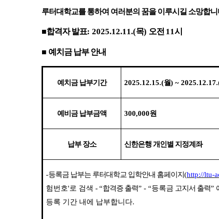
루터대학교를 통하여 여러분의 꿈을 이루시길 소망합니
■
합격자 발표
: 2025.12.11.(
목
)
오전
11
시
■
예치금 납부 안내
예치금 납부기간
2025.12.15.(
월
) ~ 2025.12.17.
예비금 납부금액
300,000
원
납부 장소
신한은행 개인별 지정계좌
-
등록금 납부는 루터대학교 입학안내 홈페이지
(
http://ltu-
험번호'로 검색 -
“
합격증 출력
” - “등록금
고지서 출력
”
등록 기간 내에 납부합니다
.