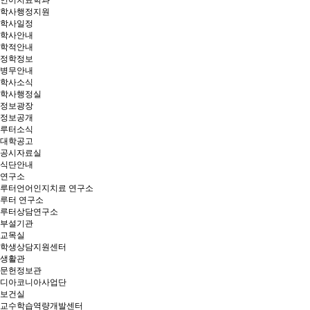
언어치료학과
학사행정지원
학사일정
학사안내
학적안내
정학정보
병무안내
학사소식
학사행정실
정보광장
정보공개
루터소식
대학공고
공시자료실
식단안내
연구소
루터언어인지치료 연구소
루터 연구소
루터상담연구소
부설기관
교목실
학생상담지원센터
생활관
문헌정보관
디아코니아사업단
보건실
교수학습역량개발센터