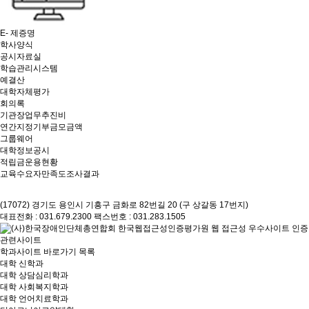
E- 제증명
학사양식
공시자료실
학습관리시스템
예결산
대학자체평가
회의록
기관장업무추진비
연간지정기부금모금액
그룹웨어
대학정보공시
적립금운용현황
교육수요자만족도조사결과
(17072) 경기도 용인시 기흥구 금화로 82번길 20 (구 상갈동 17번지)
대표전화 : 031.679.2300
팩스번호 : 031.283.1505
관련사이트
학과사이트 바로가기 목록
대학 신학과
대학 상담심리학과
대학 사회복지학과
대학 언어치료학과