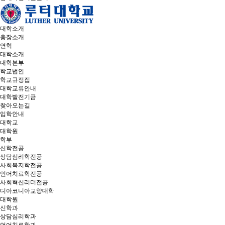
대학소개
총장소개
연혁
대학소개
대학본부
학교법인
학교규정집
대학교류안내
대학발전기금
찾아오는길
입학안내
대학교
대학원
학부
신학전공
상담심리학전공
사회복지학전공
언어치료학전공
사회혁신리더전공
디아코니아교양대학
대학원
신학과
상담심리학과