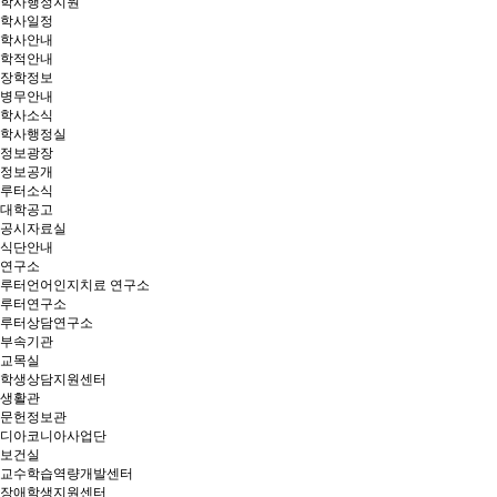
학사행정지원
학사일정
학사안내
학적안내
장학정보
병무안내
학사소식
학사행정실
정보광장
정보공개
루터소식
대학공고
공시자료실
식단안내
연구소
루터언어인지치료 연구소
루터연구소
루터상담연구소
부속기관
교목실
학생상담지원센터
생활관
문헌정보관
디아코니아사업단
보건실
교수학습역량개발센터
장애학생지원센터