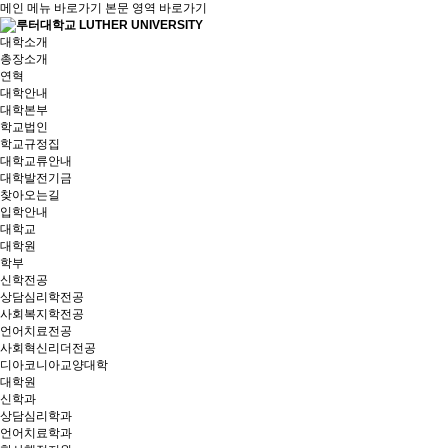
메인 메뉴 바로가기
본문 영역 바로가기
대학소개
총장소개
연혁
대학안내
대학본부
학교법인
학교규정집
대학교류안내
대학발전기금
찾아오는길
입학안내
대학교
대학원
학부
신학전공
상담심리학전공
사회복지학전공
언어치료전공
사회혁신리더전공
디아코니아교양대학
대학원
신학과
상담심리학과
언어치료학과