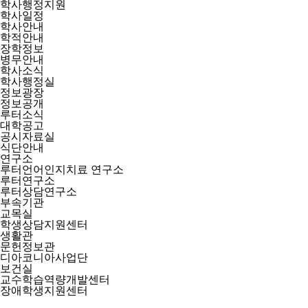
학사행정지원
학사일정
학사안내
학적안내
장학정보
병무안내
학사소식
학사행정실
정보광장
정보공개
루터소식
대학공고
공시자료실
식단안내
연구소
루터언어인지치료 연구소
루터연구소
루터상담연구소
부속기관
교목실
학생상담지원센터
생활관
문헌정보관
디아코니아사업단
보건실
교수학습역량개발센터
장애학생지원센터