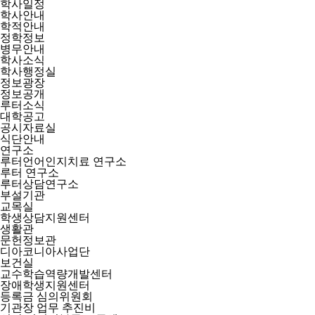
학사일정
학사안내
학적안내
정학정보
병무안내
학사소식
학사행정실
정보광장
정보공개
루터소식
대학공고
공시자료실
식단안내
연구소
루터언어인지치료 연구소
루터 연구소
루터상담연구소
부설기관
교목실
학생상담지원센터
생활관
문헌정보관
디아코니아사업단
보건실
교수학습역량개발센터
장애학생지원센터
등록금 심의위원회
기관장 업무 추진비