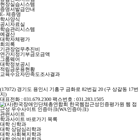
현장실습시스템
증명서발급안내
E- 제증명
학사양식
공시자료실
학습관리시스템
예결산
대학자체평가
회의록
기관장업무추진비
연간지정기부금모금액
그룹웨어
대학정보공시
적립금운용현황
교육수요자만족도조사결과
(17072) 경기도 용인시 기흥구 금화로 82번길 20 (구 상갈동 17번
지)
대표전화 : 031.679.2300
팩스번호 : 031.283.1505
관련사이트
학과사이트 바로가기 목록
대학 신학과
대학 상담심리학과
대학 사회복지학과
대학 언어치료학과