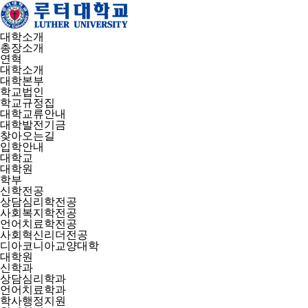
대학소개
총장소개
연혁
대학소개
대학본부
학교법인
학교규정집
대학교류안내
대학발전기금
찾아오는길
입학안내
대학교
대학원
학부
신학전공
상담심리학전공
사회복지학전공
언어치료학전공
사회혁신리더전공
디아코니아교양대학
대학원
신학과
상담심리학과
언어치료학과
학사행정지원