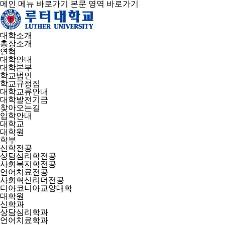
메인 메뉴 바로가기
본문 영역 바로가기
대학소개
총장소개
연혁
대학안내
대학본부
학교법인
학교규정집
대학교류안내
대학발전기금
찾아오는길
입학안내
대학교
대학원
학부
신학전공
상담심리학전공
사회복지학전공
언어치료전공
사회혁신리더전공
디아코니아교양대학
대학원
신학과
상담심리학과
언어치료학과