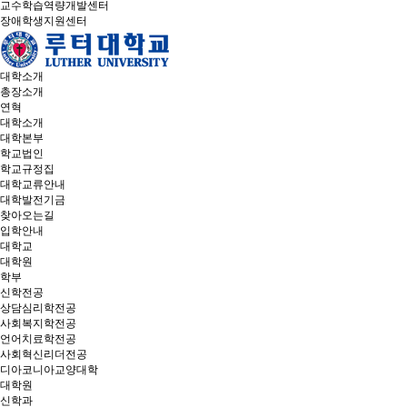
교수학습역량개발센터
장애학생지원센터
대학소개
총장소개
연혁
대학소개
대학본부
학교법인
학교규정집
대학교류안내
대학발전기금
찾아오는길
입학안내
대학교
대학원
학부
신학전공
상담심리학전공
사회복지학전공
언어치료학전공
사회혁신리더전공
디아코니아교양대학
대학원
신학과