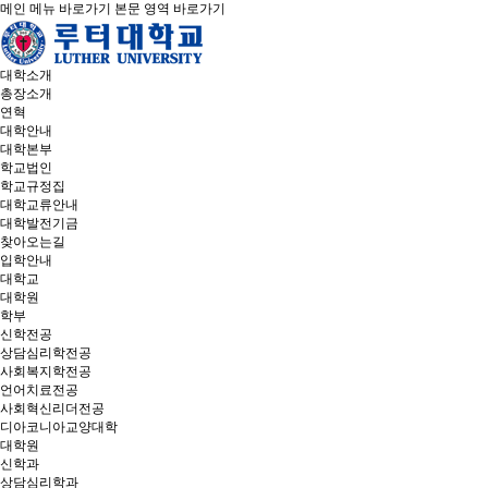
메인 메뉴 바로가기
본문 영역 바로가기
대학소개
총장소개
연혁
대학안내
대학본부
학교법인
학교규정집
대학교류안내
대학발전기금
찾아오는길
입학안내
대학교
대학원
학부
신학전공
상담심리학전공
사회복지학전공
언어치료전공
사회혁신리더전공
디아코니아교양대학
대학원
신학과
상담심리학과