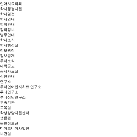
언어치료학과
학사행정지원
학사일정
학사안내
학적안내
장학정보
병무안내
학사소식
학사행정실
정보광장
정보공개
루터소식
대학공고
공시자료실
식단안내
연구소
루터언어인지치료 연구소
루터연구소
루터상담연구소
부속기관
교목실
학생상담지원센터
생활관
문헌정보관
디아코니아사업단
보건실