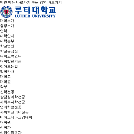
메인 메뉴 바로가기
본문 영역 바로가기
대학소개
총장소개
연혁
대학안내
대학본부
학교법인
학교규정집
대학교류안내
대학발전기금
찾아오는길
입학안내
대학교
대학원
학부
신학전공
상담심리학전공
사회복지학전공
언어치료전공
사회혁신리더전공
디아코니아교양대학
대학원
신학과
상담심리학과