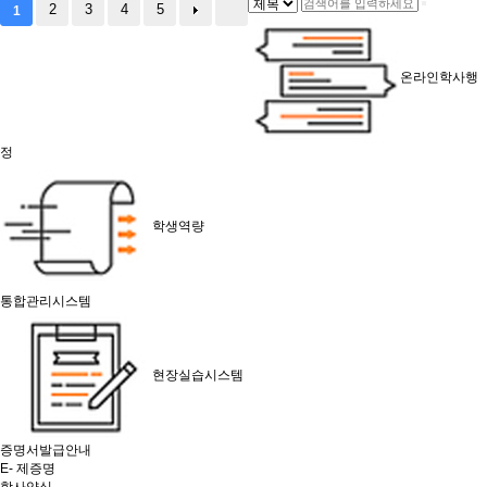
2
3
4
5
1
온라인학사행
정
학생역량
통합관리시스템
현장실습시스템
증명서발급안내
E- 제증명