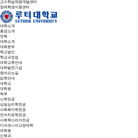
교수학습역량개발센터
장애학생지원센터
대학소개
총장소개
연혁
대학소개
대학본부
학교법인
학교규정집
대학교류안내
대학발전기금
찾아오는길
입학안내
대학교
대학원
학부
신학전공
상담심리학전공
사회복지학전공
언어치료학전공
사회혁신리더전공
디아코니아교양대학
대학원
신학과