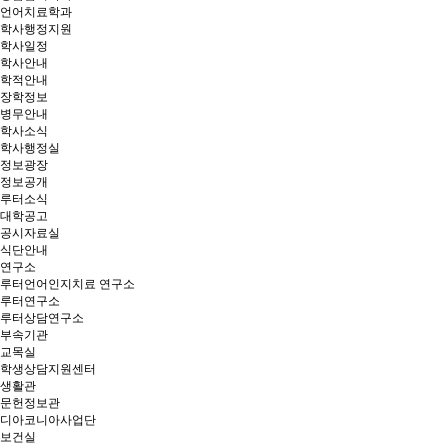
언어치료학과
학사행정지원
학사일정
학사안내
학적안내
장학정보
병무안내
학사소식
학사행정실
정보광장
정보공개
루터소식
대학공고
공시자료실
식단안내
연구소
루터언어인지치료 연구소
루터연구소
루터상담연구소
부속기관
교목실
학생상담지원센터
생활관
문헌정보관
디아코니아사업단
보건실