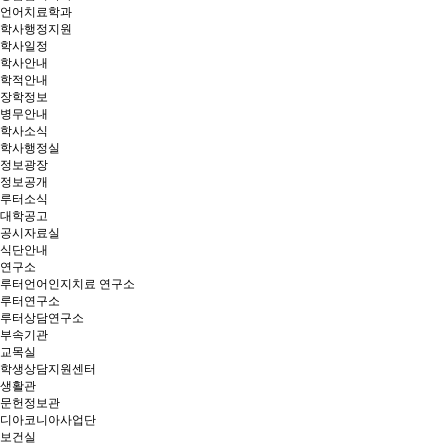
언어치료학과
학사행정지원
학사일정
학사안내
학적안내
장학정보
병무안내
학사소식
학사행정실
정보광장
정보공개
루터소식
대학공고
공시자료실
식단안내
연구소
루터언어인지치료 연구소
루터연구소
루터상담연구소
부속기관
교목실
학생상담지원센터
생활관
문헌정보관
디아코니아사업단
보건실