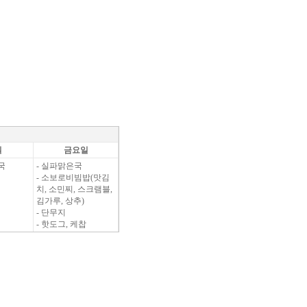
일
금요일
국
- 실파맑은국
- 소보로비빔밥(맛김
치, 소민찌, 스크램블,
김가루, 상추)
- 단무지
- 핫도그, 케찹