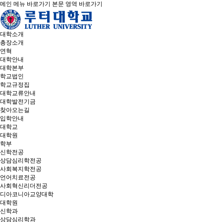
메인 메뉴 바로가기
본문 영역 바로가기
대학소개
총장소개
연혁
대학안내
대학본부
학교법인
학교규정집
대학교류안내
대학발전기금
찾아오는길
입학안내
대학교
대학원
학부
신학전공
상담심리학전공
사회복지학전공
언어치료전공
사회혁신리더전공
디아코니아교양대학
대학원
신학과
상담심리학과