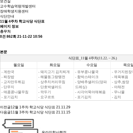
보건실
교수학습역량개발센터
장애학생지원센터
식단안내
11월 4주차 학교식당 식단표
페이지 정보
총무처
0건
862회
21-11-22 10:56
본문
식단표_11월 4주차(11.22. ~ 26.)
월요일
화요일
수요일
목요
- 계란국
- 돼지고기 김치찌개
- 유부콩나물국
- 우거지된장
- 짜장밥
- 해물동그랑땡전
- 함박스테이크
- 제육볶음
- 교자만두튀김
- 상추치커리무침
- 양배추샐러드(양파
- 상추,쌈장
- 단무지
- 단호박샐러드
드레싱)
- 야채전
- 매콤콩나물무침
- 깍두기
- 사각어묵야채볶음
- 무나물
- 포기김치
- 요구르트
- 포기김치
- 김치
이전글
12월 1주차 학교식당 식단표
21.11.29
다음글
11월 3주차 학교식당 식단표
21.11.15
온라인학사행정