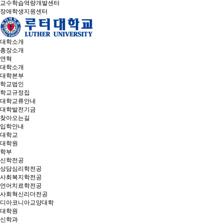
교수학습역량개발센터
장애학생지원센터
대학소개
총장소개
연혁
대학소개
대학본부
학교법인
학교규정집
대학교류안내
대학발전기금
찾아오는길
입학안내
대학교
대학원
학부
신학전공
상담심리학전공
사회복지학전공
언어치료학전공
사회혁신리더전공
디아코니아교양대학
대학원
신학과