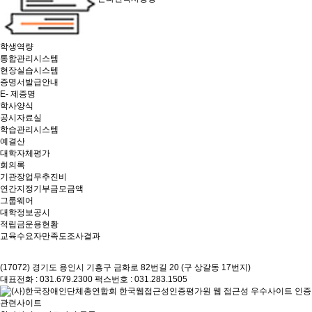
학생역량
통합관리시스템
현장실습시스템
증명서발급안내
E- 제증명
학사양식
공시자료실
학습관리시스템
예결산
대학자체평가
회의록
기관장업무추진비
연간지정기부금모금액
그룹웨어
대학정보공시
적립금운용현황
교육수요자만족도조사결과
(17072) 경기도 용인시 기흥구 금화로 82번길 20 (구 상갈동 17번지)
대표전화 : 031.679.2300
팩스번호 : 031.283.1505
관련사이트