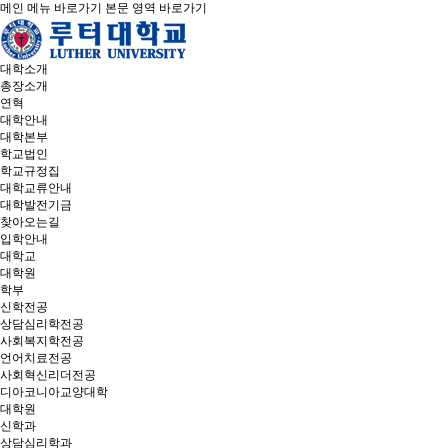
메인 메뉴 바로가기
본문 영역 바로가기
대학소개
총장소개
연혁
대학안내
대학본부
학교법인
학교규정집
대학교류안내
대학발전기금
찾아오는길
입학안내
대학교
대학원
학부
신학전공
상담심리학전공
사회복지학전공
언어치료전공
사회혁신리더전공
디아코니아교양대학
대학원
신학과
상담심리학과