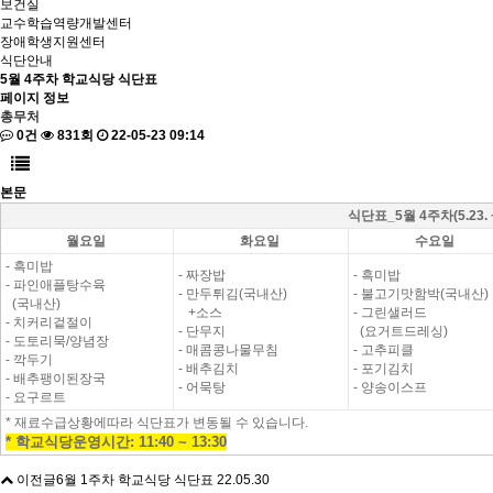
보건실
교수학습역량개발센터
장애학생지원센터
식단안내
5월 4주차 학교식당 식단표
페이지 정보
총무처
0건
831회
22-05-23 09:14
본문
식단표_5월 4주차(5.23. ~
월요일
화요일
수요일
- 흑미밥
- 짜장밥
- 흑미밥
- 파인애플탕수육
- 만두튀김(국내산)
- 불고기맛함박(국내산)
(국내산)
+소스
- 그린샐러드
- 치커리겉절이
- 단무지
(요거트드레싱)
- 도토리묵/양념장
- 매콤콩나물무침
- 고추피클
- 깍두기
- 배추김치
- 포기김치
- 배추팽이된장국
- 어묵탕
- 양송이스프
- 요구르트
* 재료수급상황에따라 식단표가 변동될 수 있습니다.
* 학교식당운영시간: 11:40 ~ 13:30
이전글
6월 1주차 학교식당 식단표
22.05.30