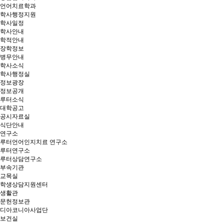
언어치료학과
학사행정지원
학사일정
학사안내
학적안내
장학정보
병무안내
학사소식
학사행정실
정보광장
정보공개
루터소식
대학공고
공시자료실
식단안내
연구소
루터언어인지치료 연구소
루터연구소
루터상담연구소
부속기관
교목실
학생상담지원센터
생활관
문헌정보관
디아코니아사업단
보건실