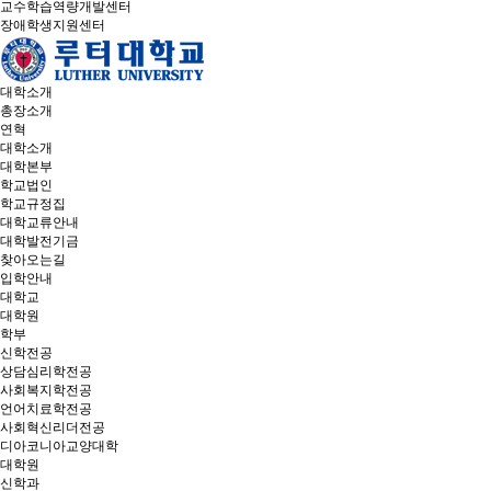
교수학습역량개발센터
장애학생지원센터
대학소개
총장소개
연혁
대학소개
대학본부
학교법인
학교규정집
대학교류안내
대학발전기금
찾아오는길
입학안내
대학교
대학원
학부
신학전공
상담심리학전공
사회복지학전공
언어치료학전공
사회혁신리더전공
디아코니아교양대학
대학원
신학과