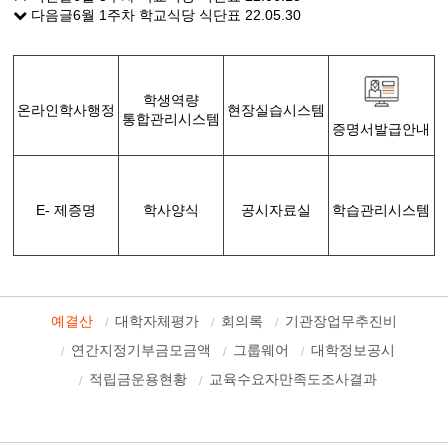
다음글
6월 1주차 학교식당 식단표
22.05.30
학생역량
온라인학사행정
현장실습시스템
통합관리시스템
증명서발급안내
E- 제증명
학사양식
공시자료실
학습관리시스템
예결산
대학자체평가
회의록
기관장업무추진비
연간지정기부금모금액
그룹웨어
대학정보공시
적립금운용현황
교육수요자만족도조사결과