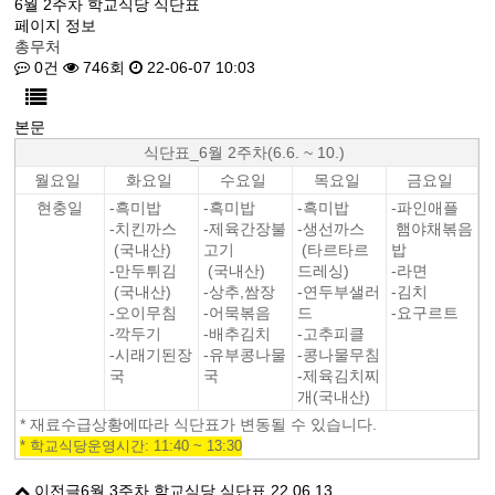
6월 2주차 학교식당 식단표
페이지 정보
총무처
0건
746회
22-06-07 10:03
본문
식단표_6월 2주차(6.6. ~ 10.)
월요일
화요일
수요일
목요일
금요일
현충일
-흑미밥
-흑미밥
-흑미밥
-파인애플
-치킨까스
-제육간장불
-생선까스
햄야채볶음
(국내산)
고기
(타르타르
밥
-만두튀김
(국내산)
드레싱)
-라면
(국내산)
-상추,쌈장
-연두부샐러
-김치
-오이무침
-어묵볶음
드
-요구르트
-깍두기
-배추김치
-고추피클
-시래기된장
-유부콩나물
-콩나물무침
국
국
-제육김치찌
개(국내산)
* 재료수급상황에따라 식단표가 변동될 수 있습니다.
* 학교식당운영시간: 11:40 ~ 13:30
이전글
6월 3주차 학교식당 식단표
22.06.13