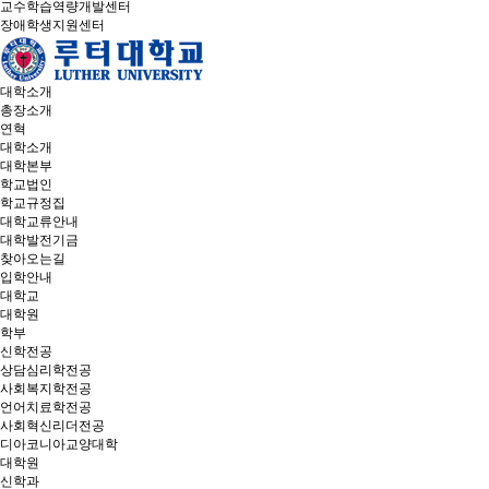
교수학습역량개발센터
장애학생지원센터
대학소개
총장소개
연혁
대학소개
대학본부
학교법인
학교규정집
대학교류안내
대학발전기금
찾아오는길
입학안내
대학교
대학원
학부
신학전공
상담심리학전공
사회복지학전공
언어치료학전공
사회혁신리더전공
디아코니아교양대학
대학원
신학과