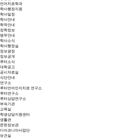
언어치료학과
학사행정지원
학사일정
학사안내
학적안내
장학정보
병무안내
학사소식
학사행정실
정보광장
정보공개
루터소식
대학공고
공시자료실
식단안내
연구소
루터언어인지치료 연구소
루터연구소
루터상담연구소
부속기관
교목실
학생상담지원센터
생활관
문헌정보관
디아코니아사업단
보건실