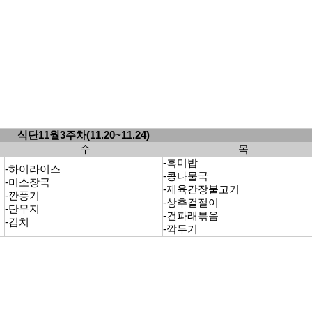
식단11월3주차(11.20~11.24)
수
목
-흑미밥
-하이라이스
-콩나물국
-미소장국
-제육간장불고기
-깐풍기
-상추겉절이
-단무지
-건파래볶음
-김치
-깍두기