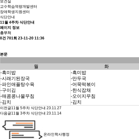
보건실
교수학습역량개발센터
장애학생지원센터
식단안내
11월 4주차 식단안내
페이지 정보
총무처
0건
701회
23-11-20 11:36
본문
월
화
-흑미밥
-흑미밥
-시래기된장국
-만두국
-파인애플탕수육
-어묵떡볶이
-구이김
-한식잡채
-매콤콩나물무침
-오이지무침
-김치
-김치
이전글
11월 5주차 식단안내
23.11.27
다음글
11월 3주차 식단안내
23.11.14
온라인학사행정