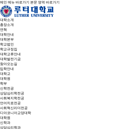
메인 메뉴 바로가기
본문 영역 바로가기
대학소개
총장소개
연혁
대학안내
대학본부
학교법인
학교규정집
대학교류안내
대학발전기금
찾아오는길
입학안내
대학교
대학원
학부
신학전공
상담심리학전공
사회복지학전공
언어치료전공
사회혁신리더전공
디아코니아교양대학
대학원
신학과
상담심리학과