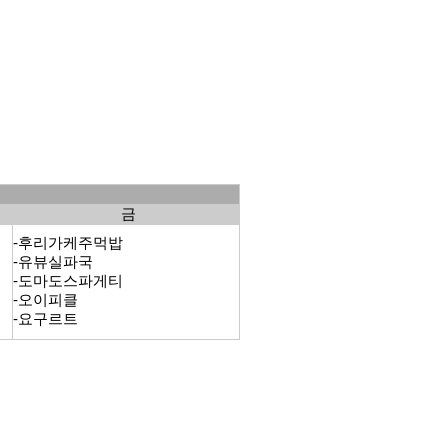
금
-후리가케주먹밥
-유뷰실파국
-도마도스파게티
-오이피클
-요구르트