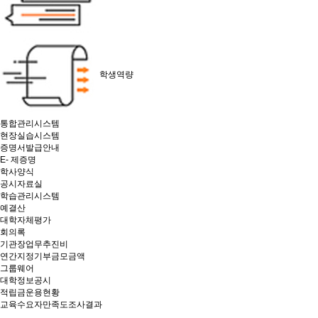
학생역량
통합관리시스템
현장실습시스템
증명서발급안내
E- 제증명
학사양식
공시자료실
학습관리시스템
예결산
대학자체평가
회의록
기관장업무추진비
연간지정기부금모금액
그룹웨어
대학정보공시
적립금운용현황
교육수요자만족도조사결과