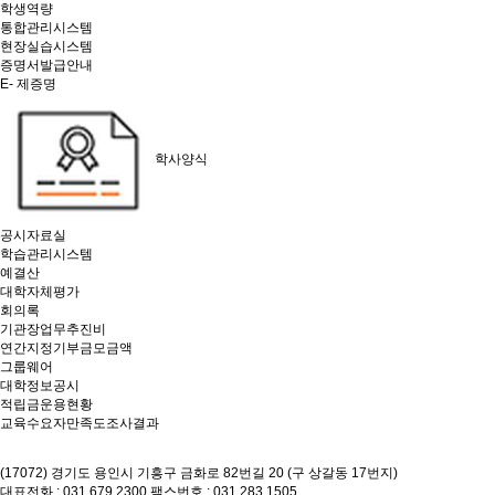
학생역량
통합관리시스템
현장실습시스템
증명서발급안내
E- 제증명
학사양식
공시자료실
학습관리시스템
예결산
대학자체평가
회의록
기관장업무추진비
연간지정기부금모금액
그룹웨어
대학정보공시
적립금운용현황
교육수요자만족도조사결과
(17072) 경기도 용인시 기흥구 금화로 82번길 20 (구 상갈동 17번지)
대표전화 : 031.679.2300
팩스번호 : 031.283.1505