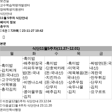
보건실
교수학습역량개발센터
장애학생지원센터
식단안내
11월 5주차 식단안내
페이지 정보
총무처
0건
729회
23-11-27 10:42
본문
식단11월5주차(11.27~12.01)
월
화
수
목
금
-흑미밥
-배추돤장국
-흑미밥
-흑미밥
-짜방면(돈:국
-흑미밥
-마파두부덮
-단호박카레
-미역국
내산)
-김치찌개
밥(돈:국내
(돈:국내산)
-제육볶음(돈:
-계란국
(돈:국내산)
산)
-치킨까스
국내산)
-만두튀김
-고구마맛탕
-비엔나소세
(돈:국내산)
-상추무침
-단무지
-어묵볶음
지
-단무지
-숙두나물
-김치
-총각김치
-콩아물무침
-배추김치
-김치
-요구르트
-김치
이전글
12월1주차 식단안내
23.12.04
다음글
11월 4주차 식단안내
23.11.20
온라인학사행정