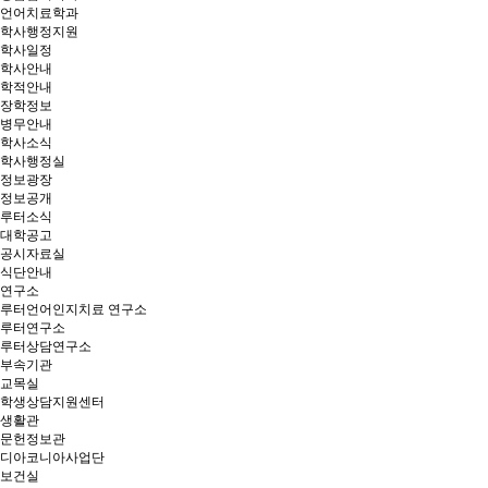
언어치료학과
학사행정지원
학사일정
학사안내
학적안내
장학정보
병무안내
학사소식
학사행정실
정보광장
정보공개
루터소식
대학공고
공시자료실
식단안내
연구소
루터언어인지치료 연구소
루터연구소
루터상담연구소
부속기관
교목실
학생상담지원센터
생활관
문헌정보관
디아코니아사업단
보건실