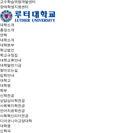
교수학습역량개발센터
장애학생지원센터
대학소개
총장소개
연혁
대학소개
대학본부
학교법인
학교규정집
대학교류안내
대학발전기금
찾아오는길
입학안내
대학교
대학원
학부
신학전공
상담심리학전공
사회복지학전공
언어치료학전공
사회혁신리더전공
디아코니아교양대학
대학원
신학과