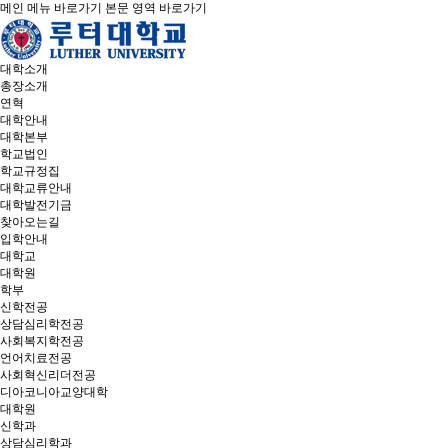
메인 메뉴 바로가기
본문 영역 바로가기
대학소개
총장소개
연혁
대학안내
대학본부
학교법인
학교규정집
대학교류안내
대학발전기금
찾아오는길
입학안내
대학교
대학원
학부
신학전공
상담심리학전공
사회복지학전공
언어치료전공
사회혁신리더전공
디아코니아교양대학
대학원
신학과
상담심리학과